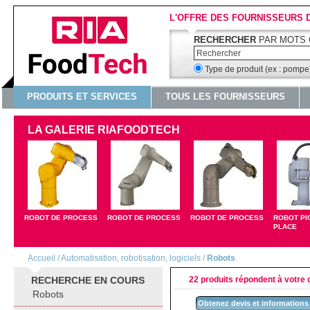
L'OFFRE DES FOURNISSEURS 
RECHERCHER
PAR MOTS 
Type de produit (ex : pomp
PRODUITS ET SERVICES
TOUS LES FOURNISSEURS
LA GALERIE RIAFOODTECH
ROBOT DE PROCESS
ROBOT DE PROCESS
ROBOT DE PROCESS
ROBOT PI
PLACE
Accueil
/
Automatisation, robotisation, logiciels
/
Robots
RECHERCHE EN COURS
22 produits répondent à votre d
Robots
Obtenez devis et informations