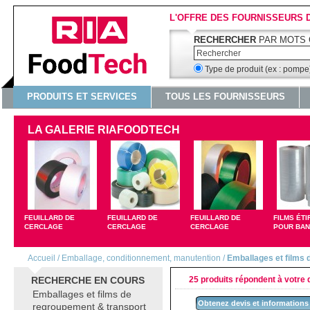
L'OFFRE DES FOURNISSEURS 
RECHERCHER
PAR MOTS 
Type de produit (ex : pomp
PRODUITS ET SERVICES
TOUS LES FOURNISSEURS
LA GALERIE RIAFOODTECH
FEUILLARD DE
FEUILLARD DE
FEUILLARD DE
FILMS ÉT
CERCLAGE
CERCLAGE
CERCLAGE
POUR BA
Accueil
/
Emballage, conditionnement, manutention
/
Emballages et films 
RECHERCHE EN COURS
25 produits répondent à votre d
Emballages et films de
Obtenez devis et informations
regroupement & transport