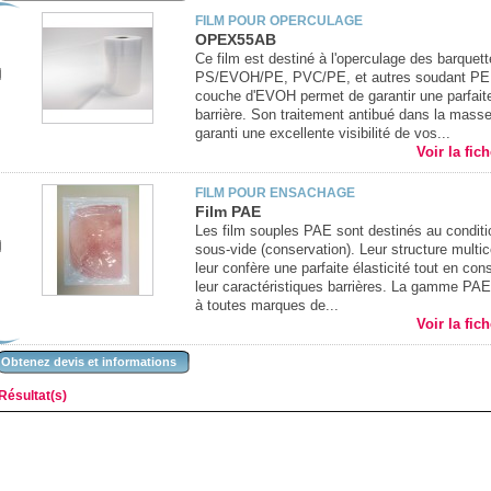
FILM POUR OPERCULAGE
OPEX55AB
Ce film est destiné à l'operculage des barquet
PS/EVOH/PE, PVC/PE, et autres soudant PE
couche d'EVOH permet de garantir une parfaite
barrière. Son traitement antibué dans la mass
garanti une excellente visibilité de vos...
Voir la fic
FILM POUR ENSACHAGE
Film PAE
Les film souples PAE sont destinés au condit
sous-vide (conservation). Leur structure multi
leur confère une parfaite élasticité tout en con
leur caractéristiques barrières. La gamme PAE
à toutes marques de...
Voir la fic
Obtenez devis et informations
Résultat(s)