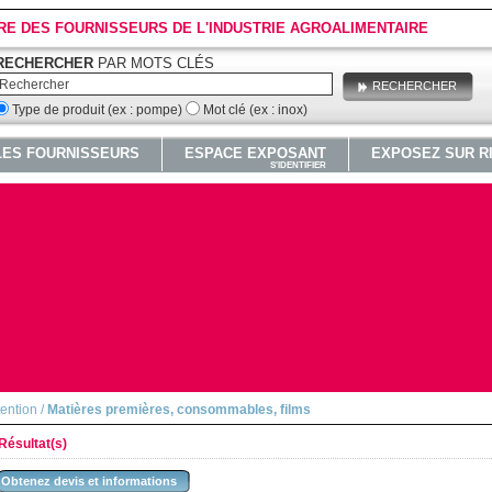
RE DES FOURNISSEURS DE L'INDUSTRIE AGROALIMENTAIRE
RECHERCHER
PAR MOTS CLÉS
RECHERCHER
Type de produit (ex : pompe)
Mot clé (ex : inox)
LES FOURNISSEURS
ESPACE EXPOSANT
EXPOSEZ SUR R
S'IDENTIFIER
tention
/
Matières premières, consommables, films
Résultat(s)
Obtenez devis et informations