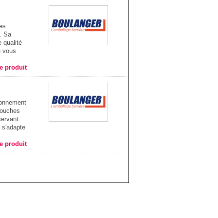
tes
. Sa
 qualité
e vous
he produit
ionnement
couches
servant
 s'adapte
he produit