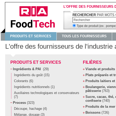
L'OFFRE DES FOURNISSEURS 
RECHERCHER
PAR MOTS 
Type de produit (ex : pomp
PRODUITS ET SERVICES
TOUS LES FOURNISSEURS
L'offre des fournisseurs de l'industrie
PRODUITS ET SERVICES
FILIÈRES
Ingrédients & PAI
(29)
Viande et produits
Ingrédients du goût
(15)
Plats préparés et t
Colorants
(6)
Produits laitiers e
Ingrédients nutritionnels
(1)
Boulangerie, vienn
pâtisserie
(763)
Auxiliaires technologiques et conservateurs
(7)
Sucre, cacao, thé, 
confiserie
(740)
Process
(323)
Produits de la me
Découpe, hachage
(4)
Boissons
(726)
Mélange, dosage
(3)