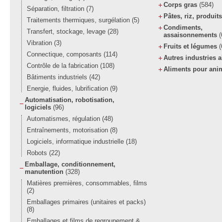
Corps gras
(584)
Séparation, filtration
(7)
Pâtes, riz, produit
Traitements thermiques, surgélation
(5)
Condiments,
Transfert, stockage, levage
(28)
assaisonnements
(
Vibration
(3)
Fruits et légumes
(
Connectique, composants
(114)
Autres industries 
Contrôle de la fabrication
(108)
Aliments pour an
Bâtiments industriels
(42)
Energie, fluides, lubrification
(9)
Automatisation, robotisation,
logiciels
(96)
Automatismes, régulation
(48)
Entraînements, motorisation
(8)
Logiciels, informatique industrielle
(18)
Robots
(22)
Emballage, conditionnement,
manutention
(328)
Matières premières, consommables, films
(2)
Emballages primaires (unitaires et packs)
(8)
Emballages et films de regroupement &