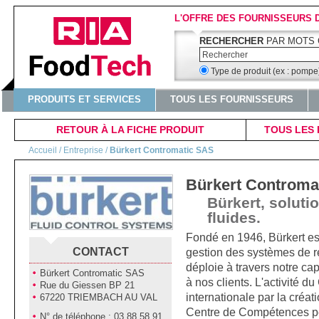
L'OFFRE DES FOURNISSEURS 
RECHERCHER
PAR MOTS 
Type de produit (ex : pomp
PRODUITS ET SERVICES
TOUS LES FOURNISSEURS
RETOUR À LA FICHE PRODUIT
TOUS LES 
Accueil
/ Entreprise /
Bürkert Contromatic SAS
Bürkert Controma
Bürkert, soluti
fluides.
Fondé en 1946, Bürkert es
gestion des systèmes de ré
CONTACT
déploie à travers notre ca
Bürkert Contromatic SAS
à nos clients. L'activité d
Rue du Giessen BP 21
internationale par la créati
67220 TRIEMBACH AU VAL
Centre de Compétences pe
N° de téléphone : 03 88 58 91