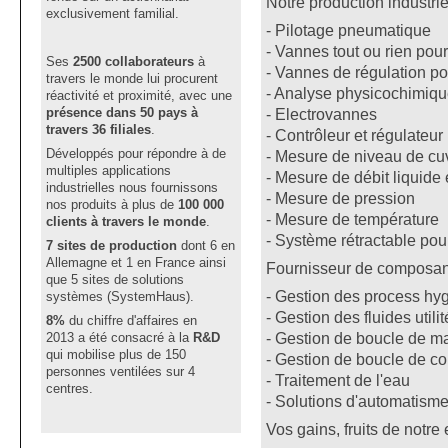
Notre production industrie
exclusivement familial.
- Pilotage pneumatique
- Vannes tout ou rien pour 
Ses
2500 collaborateurs
à
- Vannes de régulation pou
travers le monde lui procurent
- Analyse physicochimique
réactivité et proximité, avec une
- Electrovannes
présence dans 50 pays à
travers 36 filiales
.
- Contrôleur et régulateur
Développés pour répondre à de
- Mesure de niveau de cu
multiples applications
- Mesure de débit liquide
industrielles nous fournissons
- Mesure de pression
nos produits à plus de
100 000
- Mesure de température
clients à travers le monde
.
- Système rétractable pou
7 sites de production
dont 6 en
Allemagne et 1 en France ainsi
Fournisseur de composants
que 5 sites de solutions
- Gestion des process hy
systèmes (SystemHaus).
- Gestion des fluides utili
8%
du chiffre d'affaires en
- Gestion de boucle de ma
2013 a été consacré à la
R&D
qui mobilise plus de 150
- Gestion de boucle de c
personnes ventilées sur 4
- Traitement de l'eau
centres.
- Solutions d'automatism
Vos gains, fruits de notre 