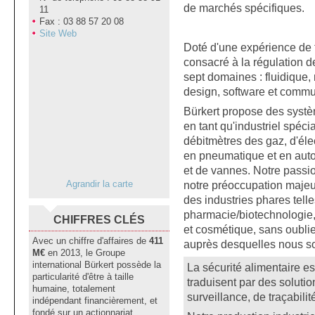
de marchés spécifiques.
11
Fax : 03 88 57 20 08
Site Web
Doté d'une expérience de f
consacré à la régulation d
sept domaines : fluidique,
design, software et commu
Bürkert propose des systèm
en tant qu'industriel spéc
débitmètres des gaz, d'éle
en pneumatique et en auto
et de vannes. Notre passion
notre préoccupation majeur :
Agrandir la carte
des industries phares telle
pharmacie/biotechnologie, l
CHIFFRES CLÉS
et cosmétique, sans oublie
Avec un chiffre d'affaires de
411
auprès desquelles nous 
M€
en 2013, le Groupe
international Bürkert possède la
La sécurité alimentaire e
particularité d'être à taille
traduisent par des soluti
humaine, totalement
surveillance, de traçabilit
indépendant financièrement, et
fondé sur un actionnariat