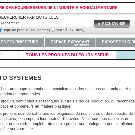
RE DES FOURNISSEURS DE L'INDUSTRIE AGROALIMENTAIRE
RECHERCHER
PAR MOTS CLÉS
RECHERCHER
Type de produit (ex : pompe)
Mot clé (ex : inox)
LES FOURNISSEURS
ESPACE EXPOSANT
EXPOSEZ SUR R
S'IDENTIFIER
T
TOUS LES PRODUITS DU FOURNISSEUR
ITO SYSTEMES
 est un groupe international spécialisé dans les solutions de stockage et de
paration de commandes.
produits sont conçus et fabriqués sur trois sites de production, du rayonnage
bacs et conteneurs en matière plastique.
 prenons soin de satifsfaire les exigences de nos clients et de respecter de
s besoins, peu importe leur secteur d'activités. Nous sommes capables de
oser une palette complète, du simple produit sur catalogue à une installation
lète sur votre site.