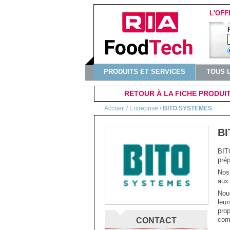
L'OFF
PRODUITS ET SERVICES
TOUS 
RETOUR À LA FICHE PRODUI
Accueil
/ Entreprise /
BITO SYSTEMES
B
BITO
pré
Nos 
aux 
Nous
leur
prop
comp
CONTACT