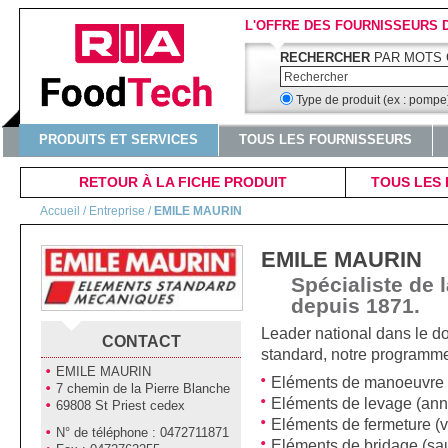
L'OFFRE DES FOURNISSEURS 
RECHERCHER
PAR MOTS 
Type de produit (ex : pomp
PRODUITS ET SERVICES
TOUS LES FOURNISSEURS
RETOUR À LA FICHE PRODUIT
TOUS LES 
Accueil
/ Entreprise /
EMILE MAURIN
EMILE MAURIN
Spécialiste de l
depuis 1871.
Leader national dans le 
CONTACT
standard, notre programm
EMILE MAURIN
Eléments de manoeuvre (
7 chemin de la Pierre Blanche
Eléments de levage (ann
69808 St Priest cedex
Eléments de fermeture (v
N° de téléphone : 0472711871
Eléments de bridage (sau