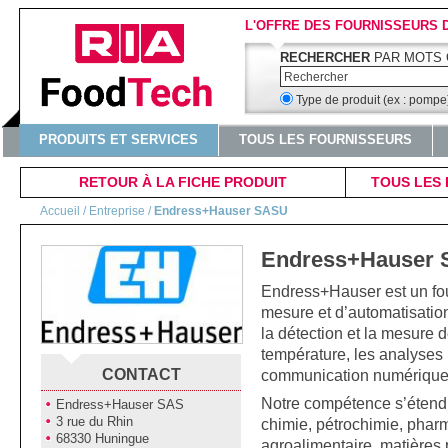
L'OFFRE DES FOURNISSEURS 
RECHERCHER
PAR MOTS 
Type de produit (ex : pomp
PRODUITS ET SERVICES
TOUS LES FOURNISSEURS
RETOUR À LA FICHE PRODUIT
TOUS LES 
Accueil
/ Entreprise /
Endress+Hauser SASU
Endress+Hauser
Endress+Hauser est un fou
mesure et d’automatisatio
la détection et la mesure d
température, les analyses 
communication numérique e
CONTACT
Notre compétence s’étend 
Endress+Hauser SAS
3 rue du Rhin
chimie, pétrochimie, pharm
68330 Huningue
agroalimentaire, matières 