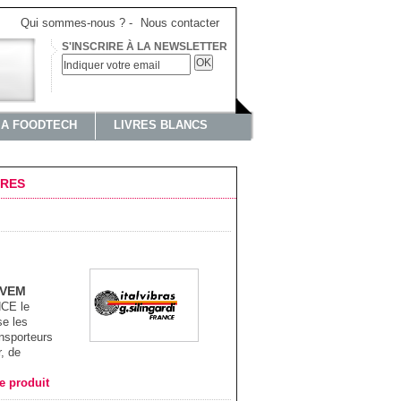
Qui sommes-nous ?
-
Nous contacter
S'INSCRIRE À LA NEWSLETTER
OK
IA FOODTECH
LIVRES BLANCS
IRES
CVEM
CE le
se les
nsporteurs
r, de
he produit