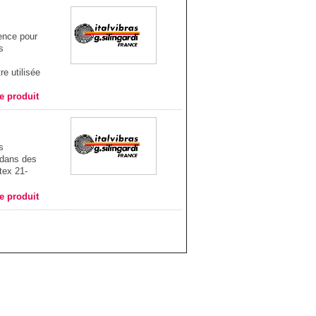
rence pour
s
e utilisée
he produit
s
 dans des
tex 21-
he produit