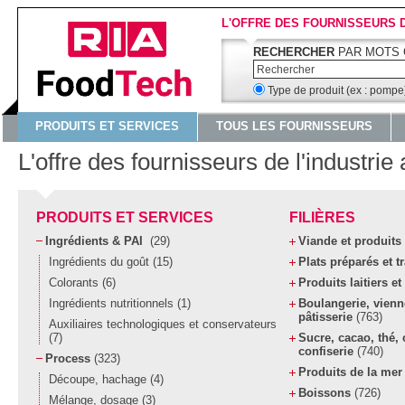
L'OFFRE DES FOURNISSEURS 
RECHERCHER
PAR MOTS 
Type de produit (ex : pomp
PRODUITS ET SERVICES
TOUS LES FOURNISSEURS
L'offre des fournisseurs de l'industrie
PRODUITS ET SERVICES
FILIÈRES
Ingrédients & PAI
(29)
Viande et produits
Ingrédients du goût
(15)
Plats préparés et t
Colorants
(6)
Produits laitiers e
Ingrédients nutritionnels
(1)
Boulangerie, vienn
pâtisserie
(763)
Auxiliaires technologiques et conservateurs
(7)
Sucre, cacao, thé, 
confiserie
(740)
Process
(323)
Produits de la me
Découpe, hachage
(4)
Boissons
(726)
Mélange, dosage
(3)