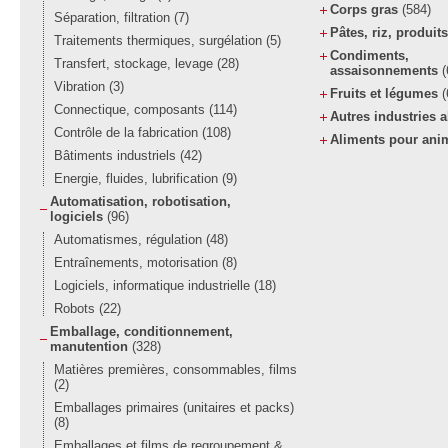
Corps gras
(584)
Séparation, filtration
(7)
Pâtes, riz, produit
Traitements thermiques, surgélation
(5)
Condiments,
Transfert, stockage, levage
(28)
assaisonnements
(
Vibration
(3)
Fruits et légumes
(
Connectique, composants
(114)
Autres industries 
Contrôle de la fabrication
(108)
Aliments pour an
Bâtiments industriels
(42)
Energie, fluides, lubrification
(9)
Automatisation, robotisation,
logiciels
(96)
Automatismes, régulation
(48)
Entraînements, motorisation
(8)
Logiciels, informatique industrielle
(18)
Robots
(22)
Emballage, conditionnement,
manutention
(328)
Matières premières, consommables, films
(2)
Emballages primaires (unitaires et packs)
(8)
Emballages et films de regroupement &