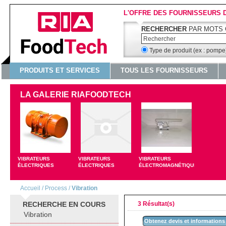
L'OFFRE DES FOURNISSEURS 
RECHERCHER
PAR MOTS 
Type de produit (ex : pomp
PRODUITS ET SERVICES
TOUS LES FOURNISSEURS
LA GALERIE RIAFOODTECH
VIBRATEURS
VIBRATEURS
VIBRATEURS
ÉLECTRIQUES
ÉLECTRIQUES
ÉLECTROMAGNÉTIQUES
Accueil
/
Process
/
Vibration
RECHERCHE EN COURS
3 Résultat(s)
Vibration
Obtenez devis et informations