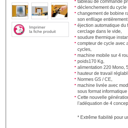
tableau de commande pro
déclenchement du cycle 
changement de bobine rap
son enfilage entièrement
éjection automatique du f
Imprimer
cerclage dans le vide,
la fiche produit
soudure thermique insta
compteur de cycle avec a
cycles,
machine mobile sur 4 rou
poids170 Kg,
alimentation 220 Mono, 
hauteur de travail régla
Normes GS / CE,
machine livrée avec mode 
sous format informatique 
Cette nouvelle génératio
l'adéquation de 4 conce
* Extrême fiabilité pour u