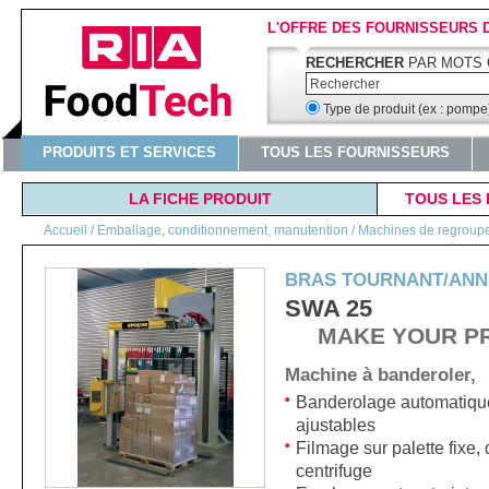
L'OFFRE DES FOURNISSEURS 
RECHERCHER
PAR MOTS 
Type de produit (ex : pomp
PRODUITS ET SERVICES
TOUS LES FOURNISSEURS
LA FICHE PRODUIT
TOUS LES 
Accueil
/
Emballage, conditionnement, manutention / Machines de regroupeme
BRAS TOURNANT/ANN
SWA 25
MAKE YOUR P
Machine à banderoler,
Banderolage automatiqu
ajustables
Filmage sur palette fixe,
centrifuge