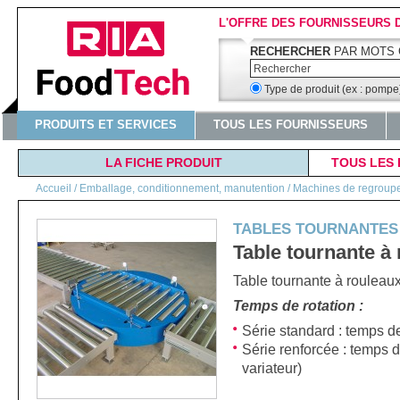
L'OFFRE DES FOURNISSEURS 
RECHERCHER
PAR MOTS 
Type de produit (ex : pomp
PRODUITS ET SERVICES
TOUS LES FOURNISSEURS
LA FICHE PRODUIT
TOUS LES 
Accueil
/
Emballage, conditionnement, manutention / Machines de regroupeme
TABLES TOURNANTES
Table tournante à
Table tournante à rouleaux
Temps de rotation :
Série standard : temps d
Série renforcée : temps d
variateur)