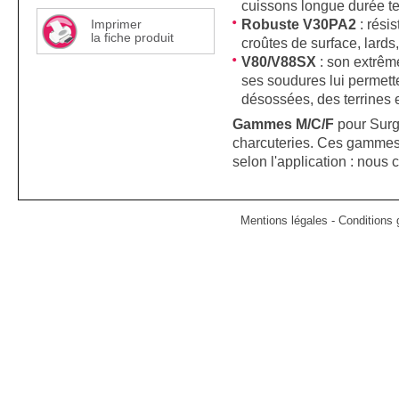
cuissons longue durée t
Robuste V30PA2
: rési
Imprimer
la fiche produit
croûtes de surface, lards
V80/V88SX
: son extrême
ses soudures lui permett
désossées, des terrines 
Gammes M/C/F
pour Surg
charcuteries. Ces gammes 
selon l'application : nous 
Mentions légales
-
Conditions g