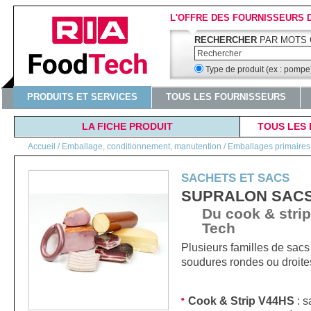
L'OFFRE DES FOURNISSEURS 
RECHERCHER
PAR MOTS 
Type de produit (ex : pomp
PRODUITS ET SERVICES
TOUS LES FOURNISSEURS
LA FICHE PRODUIT
TOUS LES 
Accueil
/
Emballage, conditionnement, manutention / Emballages primaires (
SACHETS ET SACS
SUPRALON SACS s
Du cook & strip
Tech
Plusieurs familles de sacs t
soudures rondes ou droites,
Cook & Strip V44HS
: s