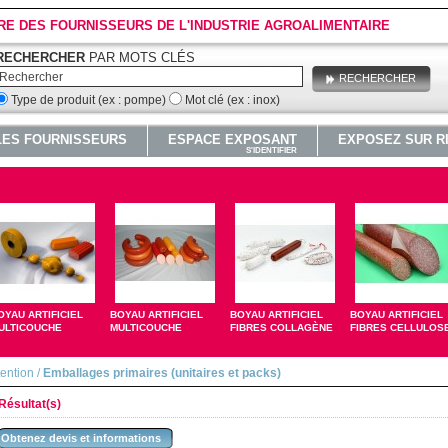
RE DES FOURNISSEURS DE L'INDUSTRIE AGROALIMENTAIRE
RECHERCHER
PAR MOTS CLÉS
RECHERCHER
Type de produit (ex : pompe)
Mot clé (ex : inox)
LES FOURNISSEURS
ESPACE EXPOSANT
EXPOSEZ SUR R
S'IDENTIFIER
OYAU ARTIFICIEL
BOYAU ARTIFICIEL
BOYAU ARTIFICIEL
BOYAU ARTIFICIEL
ULTICOUCHE
MULTICOUCHE
FIBRES COLLAGÈNE
FIBRES CELLULOS
tention
/
Emballages primaires (unitaires et packs)
Résultat(s)
Obtenez devis et informations