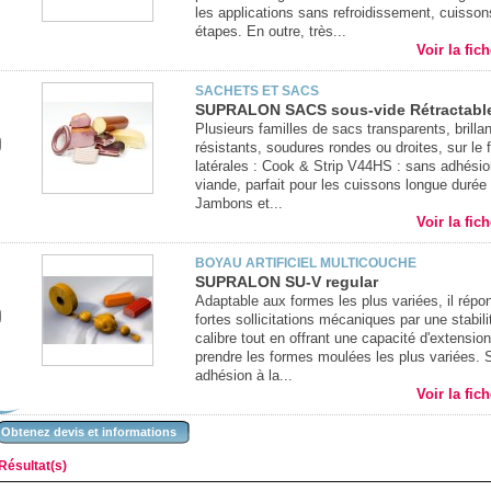
les applications sans refroidissement, cuisson
étapes. En outre, très...
Voir la fic
SACHETS ET SACS
SUPRALON SACS sous-vide Rétractabl
Plusieurs familles de sacs transparents, brillan
résistants, soudures rondes ou droites, sur le 
latérales : Cook & Strip V44HS : sans adhésio
viande, parfait pour les cuissons longue durée 
Jambons et...
Voir la fic
BOYAU ARTIFICIEL MULTICOUCHE
SUPRALON SU-V regular
Adaptable aux formes les plus variées, il répo
fortes sollicitations mécaniques par une stabili
calibre tout en offrant une capacité d'extensio
prendre les formes moulées les plus variées. 
adhésion à la...
Voir la fic
Obtenez devis et informations
Résultat(s)