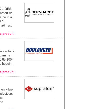
OLIDES
nsfert de
s pour la
NES
 arômes,
he produit
e sachets
e gamme
0-85-100-
e besoin.
he produit
 en Fibre
 plusieurs
es
zas.