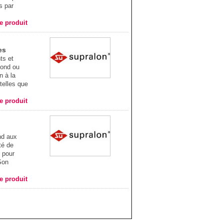
s par
he produit
es
ts et
fond ou
n à la
telles que
he produit
nd aux
té de
n pour
Son
he produit