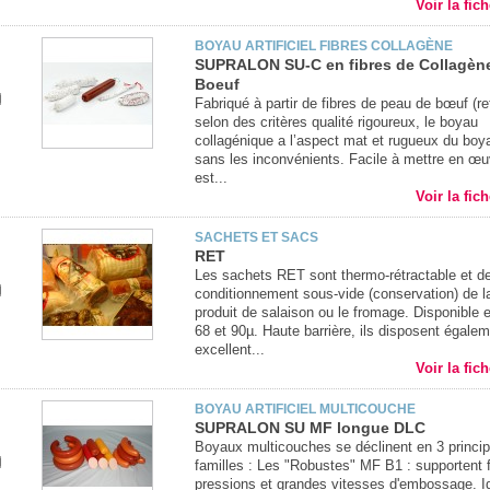
Voir la fic
BOYAU ARTIFICIEL FIBRES COLLAGÈNE
SUPRALON SU-C en fibres de Collagèn
Boeuf
Fabriqué à partir de fibres de peau de bœuf (re
selon des critères qualité rigoureux, le boyau
collagénique a l’aspect mat et rugueux du boy
sans les inconvénients. Facile à mettre en œuv
est...
Voir la fic
SACHETS ET SACS
RET
Les sachets RET sont thermo-rétractable et d
conditionnement sous-vide (conservation) de l
produit de salaison ou le fromage. Disponible 
68 et 90µ. Haute barrière, ils disposent égalem
excellent...
Voir la fic
BOYAU ARTIFICIEL MULTICOUCHE
SUPRALON SU MF longue DLC
Boyaux multicouches se déclinent en 3 princip
familles : Les "Robustes" MF B1 : supportent 
pressions et grandes vitesses d'embossage. I