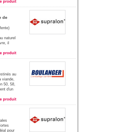
he produit
e de
fente)
au naturel
re, il
he produit
estinés au
a viande,
en 50, 58,
ent d'un
he produit
ales
fortes
déal pour