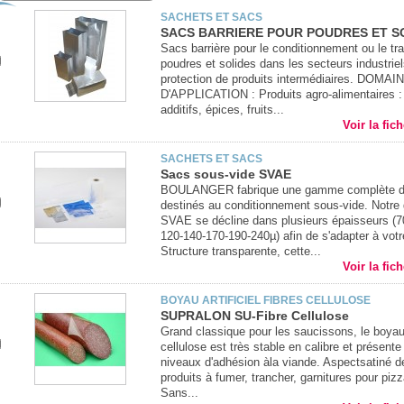
SACHETS ET SACS
SACS BARRIERE POUR POUDRES ET S
Sacs barrière pour le conditionnement ou le tra
poudres et solides dans les secteurs industriel
protection de produits intermédiaires. DOMAI
D'APPLICATION : Produits agro-alimentaires :
additifs, épices, fruits...
Voir la fic
SACHETS ET SACS
Sacs sous-vide SVAE
BOULANGER fabrique une gamme complète d
destinés au conditionnement sous-vide. Notr
SVAE se décline dans plusieurs épaisseurs (7
120-140-170-190-240µ) afin de s'adapter à votr
Structure transparente, cette...
Voir la fic
BOYAU ARTIFICIEL FIBRES CELLULOSE
SUPRALON SU-Fibre Cellulose
Grand classique pour les saucissons, le boyau
cellulose est très stable en calibre et présente
niveaux d'adhésion àla viande. Aspectsatiné d
produits à fumer, trancher, garnitures pour piz
Sans...