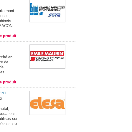
erformant
annes,
obinets
e MACON
he produit
arché en
re de
 de
les
he produit
ENT
x,
métal,
aduations.
ilisés sur
nécessaire