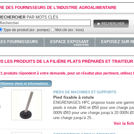
RE DES FOURNISSEURS DE L'INDUSTRIE AGROALIMENTAIRE
RECHERCHER
PAR MOTS CLÉS
RECHERCHER
Type de produit (ex : pompe)
Mot clé (ex : inox)
LES FOURNISSEURS
ESPACE EXPOSANT
EXPOSEZ SUR R
S'IDENTIFIER
S LES PRODUITS DE LA FILIÈRE PLATS PRÉPARÉS ET TRAITEUR
1 produits répondent à votre demande, pour un résultat plus pertinent, utilisez 
Obtenez devis et informations
PIEDS DE MACHINES ET SUPPORTS
Pied fixable à rotule
ENGRENAGES HPC propose toute une gamm
pieds à rotule. Ø40 et Ø50 pour une charge ju
000N Ø83 pour une charge jusqu’à 20 000N Ø
une charge jusqu’à 25...
Voir la fic