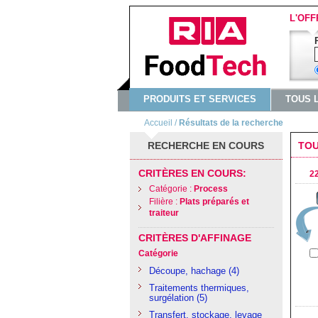
L'OFF
PRODUITS ET SERVICES
TOUS 
Accueil
/
Résultats de la recherche
RECHERCHE EN COURS
TOU
CRITÈRES EN COURS:
22
Catégorie :
Process
Filière :
Plats préparés et
traiteur
CRITÈRES D'AFFINAGE
Catégorie
Découpe, hachage
(4)
Traitements thermiques,
surgélation
(5)
Transfert, stockage, levage