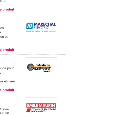
és en
he produit
ges
é
ion et
he produit
rence pour
s
e utilisée
he produit
riaux,
oue se