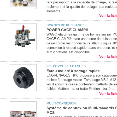
fera par rapport à la capacité de charge, la ré
roulement et la qualité de roulage. Les roulett
éléments...
Voir la fic
BORNES DE PUISSANCE
POWER CAGE CLAMP®
WAGO élargit sa gamme de bornes sur rail 
CAGE CLAMP® avec une borne de puissance
de raccorder les conducteurs allant jusqu’à 1
connexion à ressort rapide, sans entretien, et 
aux vibrations est disponible...
Voir la fic
VIS, ÉCROUS ET BAGUES
Ecrou moleté à serrage rapide
ENGRENAGES HPC propose à son catalogue 
moleté à serrage rapide. Taraudage M5 à M12
les dispositifs qui se contentent d’efforts de s
faibles Matière : acier traité Finition : traité et..
Voir la fic
MULTI-CONNEXION
Système de connexion Multi-raccords S
MCS