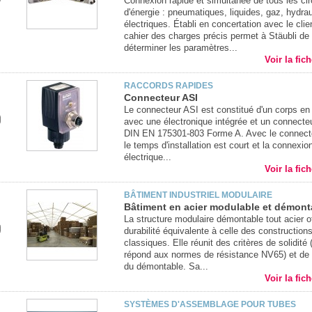
Connexion rapide et simultanée de tous les cir
d'énergie : pneumatiques, liquides, gaz, hydrau
électriques. Établi en concertation avec le clie
cahier des charges précis permet à Stäubli de
déterminer les paramètres...
Voir la fic
RACCORDS RAPIDES
Connecteur ASI
Le connecteur ASI est constitué d'un corps en
avec une électronique intégrée et un connecte
DIN EN 175301-803 Forme A. Avec le connect
le temps d'installation est court et la connexio
électrique...
Voir la fic
BÂTIMENT INDUSTRIEL MODULAIRE
Bâtiment en acier modulable et démont
La structure modulaire démontable tout acier o
durabilité équivalente à celle des construction
classiques. Elle réunit des critères de solidité (
répond aux normes de résistance NV65) et de 
du démontable. Sa...
Voir la fic
SYSTÈMES D'ASSEMBLAGE POUR TUBES