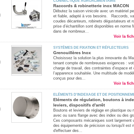
CONNECTIQUE AGROALIMENTAIRE
Raccords & robinetterie inox MACON
Débutez la saison vinicole avec un matériel p
et fiable, adapté à vos besoins. Raccords, v
coudes décanteurs, robinets dégustateurs et r
prise d’échantillon sont disponibles en norm
dans de nombreux...
Voir la fic
SYSTÈMES DE FIXATION ET RÉFLECTEURS
Grenouillères Inox
Choisissez la solution la plus innovante du M
tenant compte de nombreuses exigences : vot
charge de travail, des contraintes d’espace et
l’apparence souhaitée. Une multitude de modè
conçus pour des...
Voir la fic
ELÉMENTS D'INDEXAGE ET DE POSITIONNEM
Eléments de régulation, boutons à inde
leviers, dispositifs d'arrêt
Boutons et leviers de réglage en plastique ou 
avec ou sans flange avec des index ou des gr
Ces composants mécaniques sont largement ut
des équipements de précision ou lorsqu'il est 
d'effectuer des...