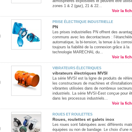
atmosphères explosibles et peuvent être utilis
zones 1 & 2 (gaz), 21 & 22...
Voir la fic
PRISE ÉLECTRIQUE INDUSTRIELLE
PN
Les prises industrielles PN offrent des avanta
communs avec les decontacteurs : l’étanchéit
automatique, la bi-tension, la tenue à la corros
toujours la fiabilité de la connexion grâce à la
technologie MARECHAL du...
Voir la fic
VIBRATEURS ÉLECTRIQUES
vibrateurs électriques MVSI
La série MVSI est la ligne de produits de réfé
les constructeurs de machines et d'installation
vibrantes utilisées dans de nombreux secteurs
industriels. La série MVSI-Eest conçue pour êtr
dans les processus industriels...
Voir la fic
ROUES ET ROULETTES
Roues, roulettes et galets inox
Les roues sont fabriquées avec différents maté
équipées ou non de bandage. Le choix d’une r