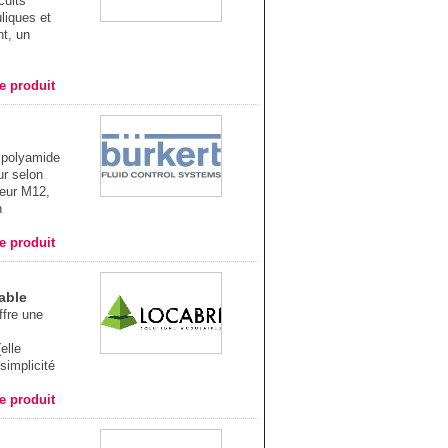
cuits
liques et
nt, un
he produit
 polyamide
ur selon
eur M12,
n
he produit
able
ffre une
s
elle
simplicité
he produit