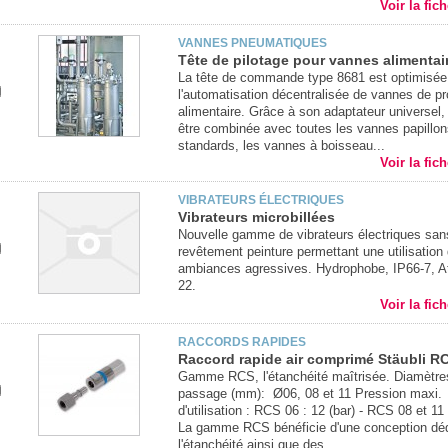
Voir la fic
VANNES PNEUMATIQUES
Tête de pilotage pour vannes alimentai
La tête de commande type 8681 est optimisée
l'automatisation décentralisée de vannes de p
alimentaire. Grâce à son adaptateur universel, 
être combinée avec toutes les vannes papillon
standards, les vannes à boisseau...
Voir la fic
VIBRATEURS ÉLECTRIQUES
Vibrateurs microbillées
Nouvelle gamme de vibrateurs électriques san
revêtement peinture permettant une utilisation
ambiances agressives. Hydrophobe, IP66-7, A
22.
Voir la fic
RACCORDS RAPIDES
Raccord rapide air comprimé Stäubli R
Gamme RCS, l'étanchéité maîtrisée. Diamètre
passage (mm): Ø06, 08 et 11 Pression maxi.
d'utilisation : RCS 06 : 12 (bar) - RCS 08 et 11
La gamme RCS bénéficie d'une conception dé
l'étanchéité ainsi que des...