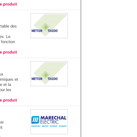
he produit
rtable des
es. Le
 fonction
he produit
ux
himiques et
e et la
our les
he produit
ter
nt