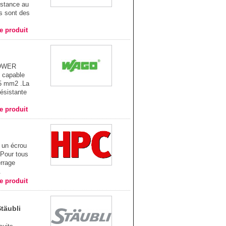
sistance au
es sont des
he produit
POWER
 capable
85 mm2 .La
résistante
he produit
un écrou
 Pour tous
errage
.
he produit
täubli