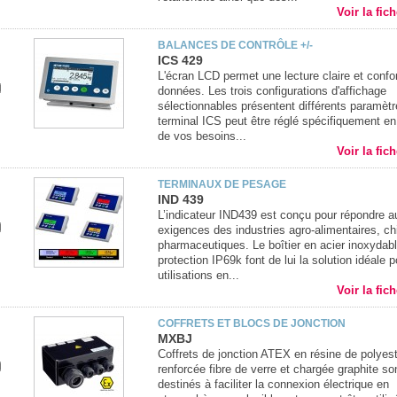
Voir la fic
BALANCES DE CONTRÔLE +/-
ICS 429
L'écran LCD permet une lecture claire et confo
données. Les trois configurations d'affichage
sélectionnables présentent différents paramètr
terminal ICS peut être réglé spécifiquement en
de vos besoins...
Voir la fic
TERMINAUX DE PESAGE
IND 439
L’indicateur IND439 est conçu pour répondre a
exigences des industries agro-alimentaires, c
pharmaceutiques. Le boîtier en acier inoxydabl
protection IP69k font de lui la solution idéale p
utilisations en...
Voir la fic
COFFRETS ET BLOCS DE JONCTION
MXBJ
Coffrets de jonction ATEX en résine de polyes
renforcée fibre de verre et chargée graphite so
destinés à faciliter la connexion électrique en