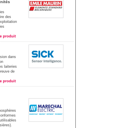
nités
des
ire des
xploitation
des
he produit
ssion dans
on
s laiteries
 preuve de
he produit
osphères
 conformes
tilisables
sières).