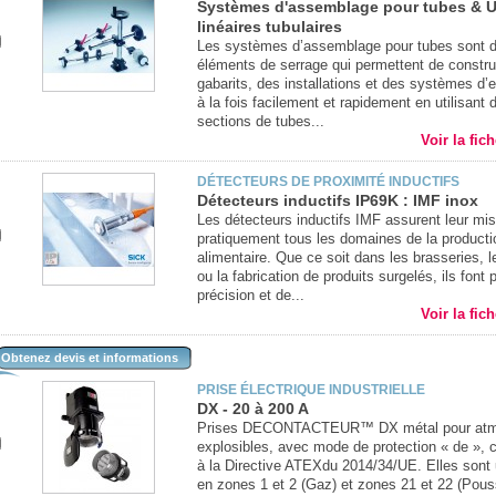
Systèmes d'assemblage pour tubes & U
linéaires tubulaires
Les systèmes d’assemblage pour tubes sont 
éléments de serrage qui permettent de constru
gabarits, des installations et des systèmes d’e
à la fois facilement et rapidement en utilisant 
sections de tubes...
Voir la fic
DÉTECTEURS DE PROXIMITÉ INDUCTIFS
Détecteurs inductifs IP69K : IMF inox
Les détecteurs inductifs IMF assurent leur mi
pratiquement tous les domaines de la producti
alimentaire. Que ce soit dans les brasseries, le
ou la fabrication de produits surgelés, ils font
précision et de...
Voir la fic
Obtenez devis et informations
PRISE ÉLECTRIQUE INDUSTRIELLE
DX - 20 à 200 A
Prises DECONTACTEUR™ DX métal pour atm
explosibles, avec mode de protection « de »,
à la Directive ATEXdu 2014/34/UE. Elles sont u
en zones 1 et 2 (Gaz) et zones 21 et 22 (Pous