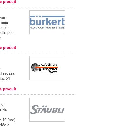
he produit
res
 pour
rocess
elle peut
s
he produit
s
 dans des
tex 21-
he produit
CS
s de
 : 16 (bar)
diée à